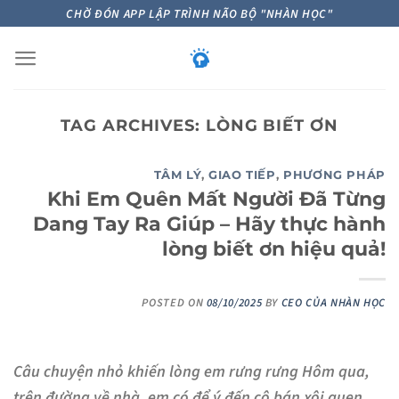
Skip
CHỜ ĐÓN APP LẬP TRÌNH NÃO BỘ "NHÀN HỌC"
to
content
TAG ARCHIVES:
LÒNG BIẾT ƠN
TÂM LÝ
,
GIAO TIẾP
,
PHƯƠNG PHÁP
Khi Em Quên Mất Người Đã Từng
Dang Tay Ra Giúp – Hãy thực hành
lòng biết ơn hiệu quả!
POSTED ON
08/10/2025
BY
CEO CỦA NHÀN HỌC
Câu chuyện nhỏ khiến lòng em rưng rưng Hôm qua,
trên đường về nhà, em có để ý đến cô bán xôi quen