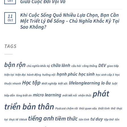
Giữa Cuộc Đời Vội Vã
Oct
Khi Cuộc Sống Quá Nhiều Lựa Chọn, Bạn Cần
11
Một Triết Lý Để Sống – Chủ Nghĩa Khắc Kỷ Tại
Oct
Sao Không?
TAGS
bận rộn
chữa lành
DEV
chủ nghĩa khắc kỷ
câu hỏi
căng thẳng
giao tiếp
hạnh phúc
học sinh
hiện tại
hiện đại
hành động
hướng nội
học sinh cấp 3
học
Học tập
lifelonglearning
lo âu
thuộc nhanh
khởi nghiệp
kiệt sức
luật
phát
micro learning
hấp dẫn
lòng biết ơn
mất kết nối
nhận thức
triển bản thân
Podcast chậm rãi
thói quen xấu
thất tình
thở
thực
tiếng anh
tiềm thức
tư duy
tại
thực tế
tiktok
tán tỉnh
tập thở
tổn