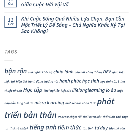
Giữa Cuộc Đời Vội Vã
Oct
Khi Cuộc Sống Quá Nhiều Lựa Chọn, Bạn Cần
11
Một Triết Lý Để Sống – Chủ Nghĩa Khắc Kỷ Tại
Oct
Sao Không?
TAGS
bận rộn
chữa lành
DEV
chủ nghĩa khắc kỷ
câu hỏi
căng thẳng
giao tiếp
hạnh phúc
học sinh
hiện tại
hiện đại
hành động
hướng nội
học sinh cấp 3
học
Học tập
lifelonglearning
lo âu
thuộc nhanh
khởi nghiệp
kiệt sức
luật
phát
micro learning
hấp dẫn
lòng biết ơn
mất kết nối
nhận thức
triển bản thân
Podcast chậm rãi
thói quen xấu
thất tình
thở
thực
tiếng anh
tiềm thức
tư duy
tại
thực tế
tiktok
tán tỉnh
tập thở
tổn