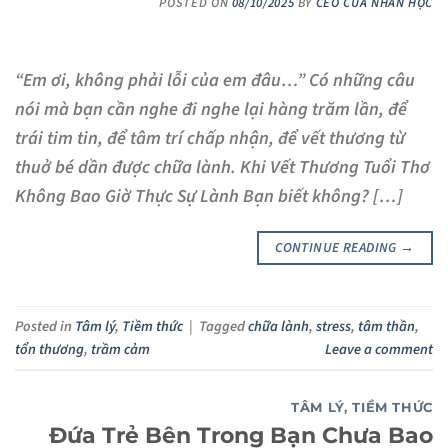
POSTED ON
08/10/2025
BY
CEO CỦA NHÀN HỌC
“Em ơi, không phải lỗi của em đâu…” Có những câu
nói mà bạn cần nghe đi nghe lại hàng trăm lần, để
trái tim tin, để tâm trí chấp nhận, để vết thương từ
thuở bé dần được chữa lành. Khi Vết Thương Tuổi Thơ
Không Bao Giờ Thực Sự Lành Bạn biết không? […]
CONTINUE READING
→
Posted in
Tâm lý
,
Tiềm thức
|
Tagged
chữa lành
,
stress
,
tâm thần
,
tổn thương
,
trầm cảm
Leave a comment
TÂM LÝ
,
TIỀM THỨC
Đứa Trẻ Bên Trong Bạn Chưa Bao