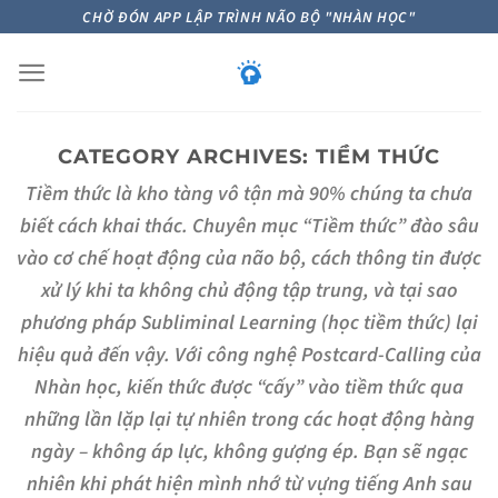
Skip
CHỜ ĐÓN APP LẬP TRÌNH NÃO BỘ "NHÀN HỌC"
to
content
CATEGORY ARCHIVES:
TIỀM THỨC
Tiềm thức là kho tàng vô tận mà 90% chúng ta chưa
biết cách khai thác. Chuyên mục “Tiềm thức” đào sâu
vào cơ chế hoạt động của não bộ, cách thông tin được
xử lý khi ta không chủ động tập trung, và tại sao
phương pháp Subliminal Learning (học tiềm thức) lại
hiệu quả đến vậy. Với công nghệ Postcard-Calling của
Nhàn học, kiến thức được “cấy” vào tiềm thức qua
những lần lặp lại tự nhiên trong các hoạt động hàng
ngày – không áp lực, không gượng ép. Bạn sẽ ngạc
nhiên khi phát hiện mình nhớ từ vựng tiếng Anh sau