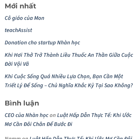
Mới nhất
Cô giáo của Mon
teachAssist
Donation cho startup Nhàn học
Khi Hơi Thở Trở Thành Liều Thuốc An Thần Giữa Cuộc
Đời Vội Vã
Khi Cuộc Sống Quá Nhiều Lựa Chọn, Bạn Cần Một
Triết Lý Để Sống – Chủ Nghĩa Khắc Kỷ Tại Sao Không?
Bình luận
CEO của Nhàn học
on
Luật Hấp Dẫn Thực Tế: Khi Ước
Mơ Cần Đôi Chân Để Bước Đi
Namm
on
Luật Hấp Dẫn Thực Tế: Khi Ước Mơ Cần Đôi