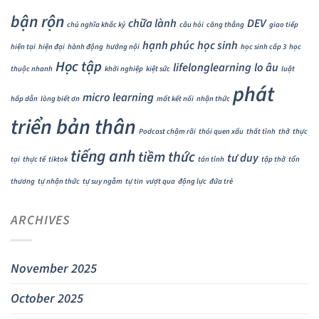
bận rộn
chữa lành
DEV
chủ nghĩa khắc kỷ
câu hỏi
căng thẳng
giao tiếp
hạnh phúc
học sinh
hiện tại
hiện đại
hành động
hướng nội
học sinh cấp 3
học
Học tập
lifelonglearning
lo âu
thuộc nhanh
khởi nghiệp
kiệt sức
luật
phát
micro learning
hấp dẫn
lòng biết ơn
mất kết nối
nhận thức
triển bản thân
Podcast chậm rãi
thói quen xấu
thất tình
thở
thực
tiếng anh
tiềm thức
tư duy
tại
thực tế
tiktok
tán tỉnh
tập thở
tổn
thương
tự nhận thức
tự suy ngẫm
tự tin
vượt qua
động lực
đứa trẻ
ARCHIVES
November 2025
October 2025