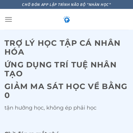
Skip
CHỜ ĐÓN APP LẬP TRÌNH NÃO BỘ "NHÀN HỌC"
to
content
TRỢ LÝ HỌC TẬP CÁ NHÂN
HÓA
ỨNG DỤNG TRÍ TUỆ NHÂN
TẠO
GIẢM MA SÁT HỌC VỀ BẰNG
0
tận hưởng học, không ép phải học