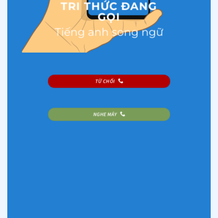
TRI THỨC ĐANG
GỌI
Tiếng anh song ngữ
TỪ CHỐI
NGHE MÁY