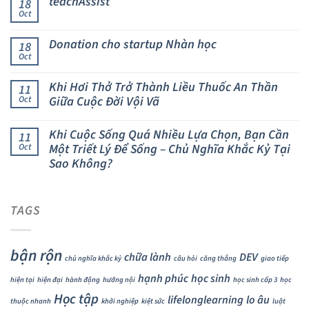
teachAssist
18
Oct
Donation cho startup Nhàn học
18
Oct
Khi Hơi Thở Trở Thành Liều Thuốc An Thần
11
Giữa Cuộc Đời Vội Vã
Oct
Khi Cuộc Sống Quá Nhiều Lựa Chọn, Bạn Cần
11
Một Triết Lý Để Sống – Chủ Nghĩa Khắc Kỷ Tại
Oct
Sao Không?
TAGS
bận rộn
chữa lành
DEV
chủ nghĩa khắc kỷ
câu hỏi
căng thẳng
giao tiếp
hạnh phúc
học sinh
hiện tại
hiện đại
hành động
hướng nội
học sinh cấp 3
học
Học tập
lifelonglearning
lo âu
thuộc nhanh
khởi nghiệp
kiệt sức
luật