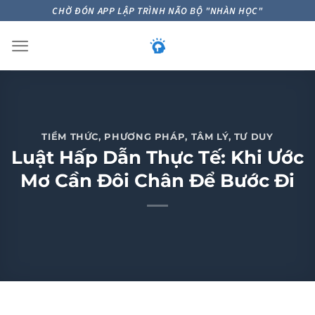
Skip
CHỜ ĐÓN APP LẬP TRÌNH NÃO BỘ "NHÀN HỌC"
to
content
TIỀM THỨC
,
PHƯƠNG PHÁP
,
TÂM LÝ
,
TƯ DUY
Luật Hấp Dẫn Thực Tế: Khi Ước
Mơ Cần Đôi Chân Để Bước Đi