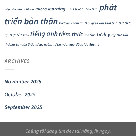
phát
micro learning
hấp dẫn
lòng biết ơn
mất kết nối
nhận thức
triển bản thân
Podcast chậm rãi
thói quen xấu
thất tình
thở
thực
tiếng anh
tiềm thức
tư duy
tại
thực tế
tiktok
tán tỉnh
tập thở
tổn
thương
tự nhận thức
tự suy ngẫm
tự tin
vượt qua
động lực
đứa trẻ
ARCHIVES
November 2025
October 2025
September 2025
Chúng tôi đang tìm dev tài năng, ib ngay.