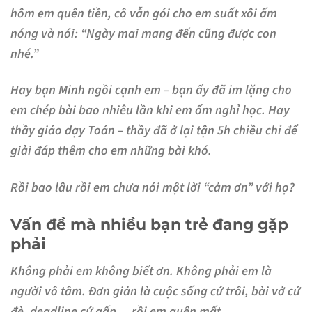
hôm em quên tiền, cô vẫn gói cho em suất xôi ấm
nóng và nói: “Ngày mai mang đến cũng được con
nhé.”
Hay bạn Minh ngồi cạnh em – bạn ấy đã im lặng cho
em chép bài bao nhiêu lần khi em ốm nghỉ học. Hay
thầy giáo dạy Toán – thầy đã ở lại tận 5h chiều chỉ để
giải đáp thêm cho em những bài khó.
Rồi bao lâu rồi em chưa nói một lời “cảm ơn” với họ?
Vấn đề mà nhiều bạn trẻ đang gặp
phải
Không phải em không biết ơn. Không phải em là
người vô tâm. Đơn giản là cuộc sống cứ trôi, bài vở cứ
đè, deadline cứ gấp… rồi em quên mất.