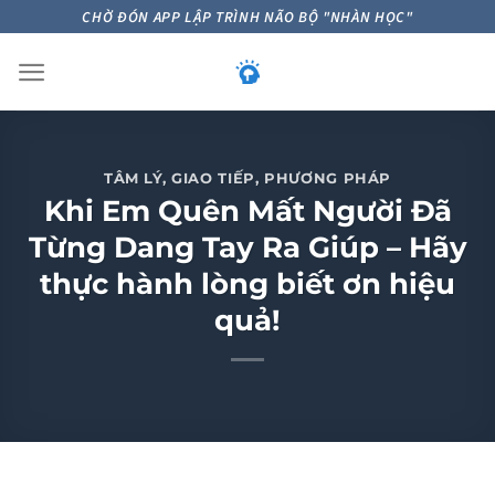
Skip
CHỜ ĐÓN APP LẬP TRÌNH NÃO BỘ "NHÀN HỌC"
to
content
TÂM LÝ
,
GIAO TIẾP
,
PHƯƠNG PHÁP
Khi Em Quên Mất Người Đã
Từng Dang Tay Ra Giúp – Hãy
thực hành lòng biết ơn hiệu
quả!