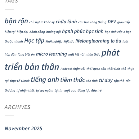
TAGS
bận rộn
chữa lành
DEV
chủ nghĩa khắc kỷ
câu hỏi
căng thẳng
giao tiếp
hạnh phúc
học sinh
hiện tại
hiện đại
hành động
hướng nội
học sinh cấp 3
học
Học tập
lifelonglearning
lo âu
thuộc nhanh
khởi nghiệp
kiệt sức
luật
phát
micro learning
hấp dẫn
lòng biết ơn
mất kết nối
nhận thức
triển bản thân
Podcast chậm rãi
thói quen xấu
thất tình
thở
thực
tiếng anh
tiềm thức
tư duy
tại
thực tế
tiktok
tán tỉnh
tập thở
tổn
thương
tự nhận thức
tự suy ngẫm
tự tin
vượt qua
động lực
đứa trẻ
ARCHIVES
November 2025