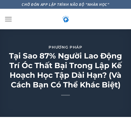
Skip
CHỜ ĐÓN APP LẬP TRÌNH NÃO BỘ "NHÀN HỌC"
to
content
PHƯƠNG PHÁP
Tại Sao 87% Người Lao Động
Trí Óc Thất Bại Trong Lập Kế
Hoạch Học Tập Dài Hạn? (Và
Cách Bạn Có Thể Khác Biệt)