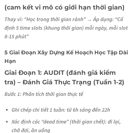
(cam kết vi mô có giới hạn thời gian)
Thay vì: “Học trong thời gian rảnh” →
Áp dụng:
“Cố
định 5 time slots (khung thời gian) mỗi ngày, mỗi slot
8-15 phút”
5 Giai Đoạn Xây Dựng Kế Hoạch Học Tập Dài
Hạn
Giai Đoạn 1: AUDIT (đánh giá kiểm
tra) – Đánh Giá Thực Trạng (Tuần 1-2)
Bước 1: Phân tích thời gian thực tế
Ghi chép chi tiết 1 tuần: từ 6h sáng đến 22h
Xác định các “dead time” (thời gian chết): đi lại,
chờ đợi, ăn uống