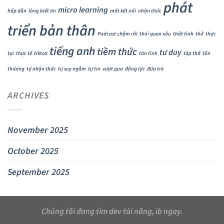
phát
micro learning
hấp dẫn
lòng biết ơn
mất kết nối
nhận thức
triển bản thân
Podcast chậm rãi
thói quen xấu
thất tình
thở
thực
tiếng anh
tiềm thức
tư duy
tại
thực tế
tiktok
tán tỉnh
tập thở
tổn
thương
tự nhận thức
tự suy ngẫm
tự tin
vượt qua
động lực
đứa trẻ
ARCHIVES
November 2025
October 2025
September 2025
Chúng tôi đang tìm dev tài năng, ib ngay.