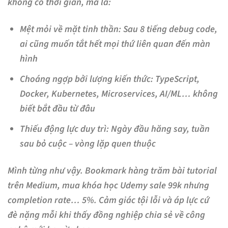
không có thời gian, mà là:
Mệt mỏi về mặt tinh thần
: Sau 8 tiếng debug code,
ai cũng muốn tắt hết mọi thứ liên quan đến màn
hình
Choáng ngợp bởi lượng kiến thức
: TypeScript,
Docker, Kubernetes, Microservices, AI/ML… không
biết bắt đầu từ đâu
Thiếu động lực duy trì
: Ngày đầu hăng say, tuần
sau bỏ cuộc – vòng lặp quen thuộc
Mình từng như vậy. Bookmark hàng trăm bài tutorial
trên Medium, mua khóa học Udemy sale 99k nhưng
completion rate… 5%. Cảm giác tội lỗi và áp lực cứ
đè nặng mỗi khi thấy đồng nghiệp chia sẻ về công