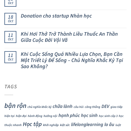
Oct
Donation cho startup Nhàn học
18
Oct
Khi Hơi Thở Trở Thành Liều Thuốc An Thần
11
Giữa Cuộc Đời Vội Vã
Oct
Khi Cuộc Sống Quá Nhiều Lựa Chọn, Bạn Cần
11
Một Triết Lý Để Sống – Chủ Nghĩa Khắc Kỷ Tại
Oct
Sao Không?
TAGS
bận rộn
chữa lành
DEV
chủ nghĩa khắc kỷ
câu hỏi
căng thẳng
giao tiếp
hạnh phúc
học sinh
hiện tại
hiện đại
hành động
hướng nội
học sinh cấp 3
học
Học tập
lifelonglearning
lo âu
thuộc nhanh
khởi nghiệp
kiệt sức
luật