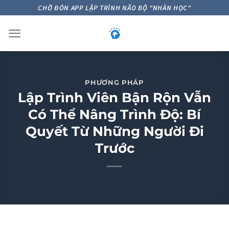
Skip
CHỜ ĐÓN APP LẬP TRÌNH NÃO BỘ "NHÀN HỌC"
to
content
PHƯƠNG PHÁP
Lập Trình Viên Bận Rộn Vẫn
Có Thể Nâng Trình Độ: Bí
Quyết Từ Những Người Đi
Trước