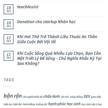
teachAssist
18
Oct
Donation cho startup Nhàn học
18
Oct
Khi Hơi Thở Trở Thành Liều Thuốc An Thần
11
Giữa Cuộc Đời Vội Vã
Oct
Khi Cuộc Sống Quá Nhiều Lựa Chọn, Bạn Cần
11
Một Triết Lý Để Sống – Chủ Nghĩa Khắc Kỷ Tại
Oct
Sao Không?
TAGS
bận rộn
chữa lành
DEV
chủ nghĩa khắc kỷ
câu hỏi
căng thẳng
giao tiếp
hạnh phúc
học sinh
hiện tại
hiện đại
hành động
hướng nội
học sinh cấp 3
học