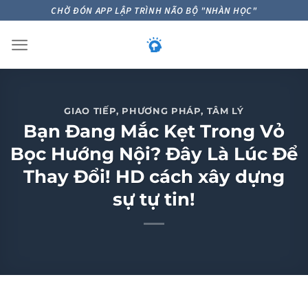
Skip
CHỜ ĐÓN APP LẬP TRÌNH NÃO BỘ "NHÀN HỌC"
to
content
GIAO TIẾP
,
PHƯƠNG PHÁP
,
TÂM LÝ
Bạn Đang Mắc Kẹt Trong Vỏ
Bọc Hướng Nội? Đây Là Lúc Để
Thay Đổi! HD cách xây dựng
sự tự tin!