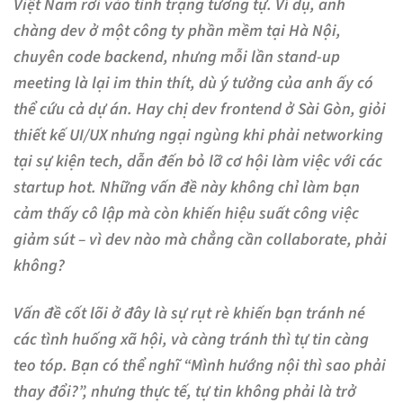
Việt Nam rơi vào tình trạng tương tự. Ví dụ, anh
chàng dev ở một công ty phần mềm tại Hà Nội,
chuyên code backend, nhưng mỗi lần stand-up
meeting là lại im thin thít, dù ý tưởng của anh ấy có
thể cứu cả dự án. Hay chị dev frontend ở Sài Gòn, giỏi
thiết kế UI/UX nhưng ngại ngùng khi phải networking
tại sự kiện tech, dẫn đến bỏ lỡ cơ hội làm việc với các
startup hot. Những vấn đề này không chỉ làm bạn
cảm thấy cô lập mà còn khiến hiệu suất công việc
giảm sút – vì dev nào mà chẳng cần collaborate, phải
không?
Vấn đề cốt lõi ở đây là sự rụt rè khiến bạn tránh né
các tình huống xã hội, và càng tránh thì tự tin càng
teo tóp. Bạn có thể nghĩ “Mình hướng nội thì sao phải
thay đổi?”, nhưng thực tế, tự tin không phải là trở