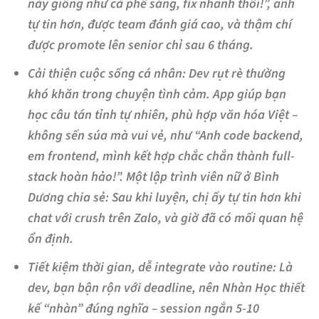
này giống như cà phê sáng, fix nhanh thôi!”, anh
tự tin hơn, được team đánh giá cao, và thậm chí
được promote lên senior chỉ sau 6 tháng.
Cải thiện cuộc sống cá nhân
: Dev rụt rè thường
khó khăn trong chuyện tình cảm. App giúp bạn
học câu tán tỉnh tự nhiên, phù hợp văn hóa Việt –
không sến súa mà vui vẻ, như “Anh code backend,
em frontend, mình kết hợp chắc chắn thành full-
stack hoàn hảo!”. Một lập trình viên nữ ở Bình
Dương chia sẻ: Sau khi luyện, chị ấy tự tin hơn khi
chat với crush trên Zalo, và giờ đã có mối quan hệ
ổn định.
Tiết kiệm thời gian, dễ integrate vào routine
: Là
dev, bạn bận rộn với deadline, nên Nhàn Học thiết
kế “nhàn” đúng nghĩa – session ngắn 5-10