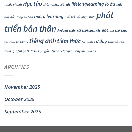
Học tập
lifelonglearning
lo âu
thuộc nhanh
khởi nghiệp
kiệt sức
luật
phát
micro learning
hấp dẫn
lòng biết ơn
mất kết nối
nhận thức
triển bản thân
Podcast chậm rãi
thói quen xấu
thất tình
thở
thực
tiếng anh
tiềm thức
tư duy
tại
thực tế
tiktok
tán tỉnh
tập thở
tổn
thương
tự nhận thức
tự suy ngẫm
tự tin
vượt qua
động lực
đứa trẻ
ARCHIVES
November 2025
October 2025
September 2025